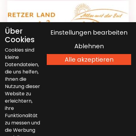
Über
Einstellungen bearbeiten
Cookies
Ablehnen
Cookies sind
kleine
Alle akzeptieren
Datendateien,
die uns helfen,
Ihnen die
Nutzung dieser
Website zu
JUKEBOX HOTEL
erleichtern,
Hatě 193
ihre
CZ-669 02 Chvalovice
Funktionalität
zu messen und
die Werbung
Sie erreichen uns unter: